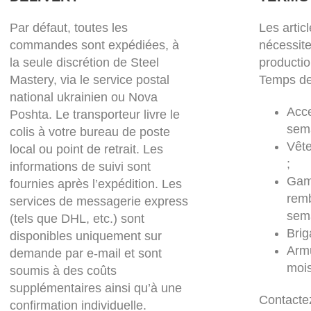
Par défaut, toutes les
Les artic
commandes sont expédiées, à
nécessit
la seule discrétion de Steel
productio
Mastery, via le service postal
Temps de
national ukrainien ou Nova
Acce
Poshta. Le transporteur livre le
sema
colis à votre bureau de poste
Vêt
local ou point de retrait. Les
;
informations de suivi sont
Gam
fournies après l’expédition. Les
rem
services de messagerie express
sema
(tels que DHL, etc.) sont
Brig
disponibles uniquement sur
Armu
demande par e-mail et sont
mois
soumis à des coûts
supplémentaires ainsi qu’à une
Contacte
confirmation individuelle.