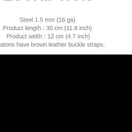
Steel 1.5 mm (16 ga)
Product length : 30 cm (11.8 inch)
Product width : 12 cm (4.7 inch)
atons have brown leather buckle straps.