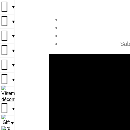
▼
▼
▼
Sab
▼
▼
▼
▼
▼
▼