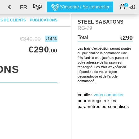
0
0
€
FR
S'inscrire / Se connecter
€
S DE CLIENTS
PUBLICATIONS
STEEL SABATONS
RG-79
290
Total
€340.00
€
-14%
€290
Les frais d'expédition seront ajoutés
.00
au prix final de la commande une
fois l'article est ajouté au panier et
votre adresse de livraison est
ONS
renseigné. Les frais d'expédition
dépendent de votre région
géographique et de l'article
commandé.
Veuillez
vous connecter
pour enregistrer les
paramètres personnalisés