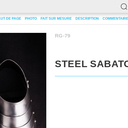
UT DE PAGE
PHOTO
FAIT SUR MESURE
DESCRIPTION
COMMENTAIRE
RG-79
STEEL SABAT