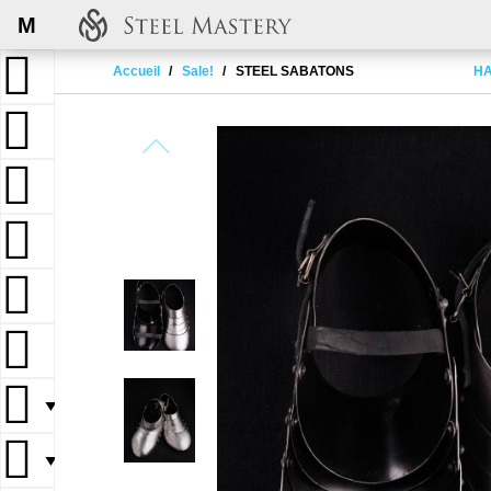
M
Accueil
Sale!
STEEL SABATONS
HA
▼
▼