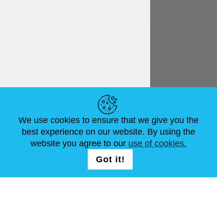
Français
€ EUR
LIENS UTILES
We use cookies to ensure that we give you the
ACTUALITÉS
ABOUT US
DIMENSIONS STANDA
best experience on our website. By using the
ARTICLES
FAQ
NOUS CONTACTER
website you agree to our
use of cookies.
Got it!
NOUS SUIVRE