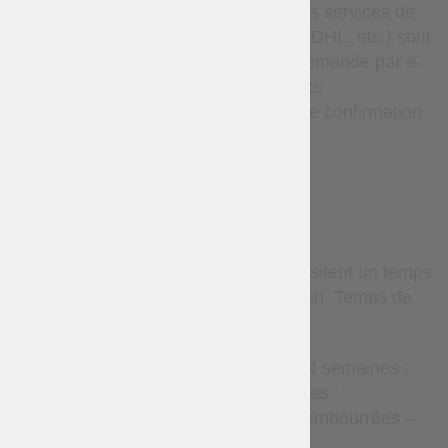
fournies après l’expédition. Les services de
messagerie express (tels que DHL, etc.) sont
disponibles uniquement sur demande par e-
mail et sont soumis à des coûts
supplémentaires ainsi qu’à une confirmation
individuelle.
TERMS
Les articles sur mesure nécessitent un temps
de production avant l’expédition. Temps de
production estimé :
Accessoires en cuir – 2–4 semaines ;
Vêtements – 2–8 semaines ;
Gambisons et armures rembourrées –
8–12 semaines ;