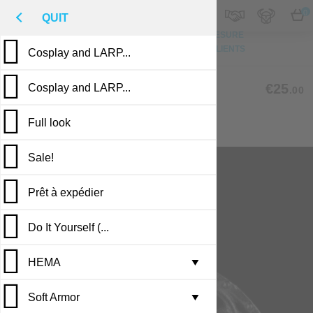
M
€
FR
0
QUIT
HAUT DE PAGE
PHOTO
FAIT SUR MESURE
DESCRIPTION
COMMENTAIRES DE CLIENTS
Cosplay and LARP...
PUBLICATIONS
ABR-03
€25
Cosplay and LARP...
.00
Full look
PAGAN AMULET - TRIXEL
Sale!
Prêt à expédier
Do It Yourself (...
HEMA
Leather armor i...
▼
Soft Armor
Brigandine armo...
Gambesons
▼