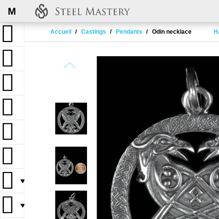
M
Accueil
Castings
Pendants
Odin necklace
H
▼
▼