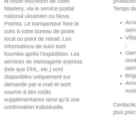
la seule discrétion de Steel
productio
Mastery, via le service postal
Temps de
national ukrainien ou Nova
Acce
Poshta. Le transporteur livre le
sema
colis à votre bureau de poste
Vêt
local ou point de retrait. Les
;
informations de suivi sont
Gam
fournies après l’expédition. Les
rem
services de messagerie express
sema
(tels que DHL, etc.) sont
Brig
disponibles uniquement sur
Armu
demande par e-mail et sont
mois
soumis à des coûts
supplémentaires ainsi qu’à une
Contacte
confirmation individuelle.
plus préc