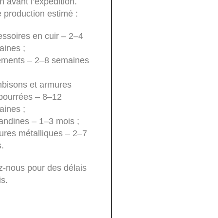
n avant l’expédition.
 production estimé :
ssoires en cuir – 2–4
ines ;
ements – 2–8 semaines
bisons et armures
bourrées – 8–12
ines ;
andines – 1–3 mois ;
res métalliques – 2–7
.
z-nous pour des délais
is.