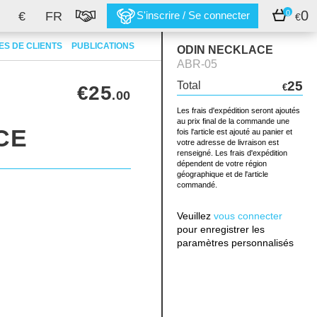
0
0
€
FR
S'inscrire / Se connecter
€
S DE CLIENTS
PUBLICATIONS
ODIN NECKLACE
ABR-05
25
Total
€25
€
.00
Les frais d'expédition seront ajoutés
au prix final de la commande une
CE
fois l'article est ajouté au panier et
votre adresse de livraison est
renseigné. Les frais d'expédition
dépendent de votre région
géographique et de l'article
commandé.
Veuillez
vous connecter
pour enregistrer les
paramètres personnalisés