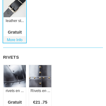
leather st...
Gratuit
More Info
RIVETS
rivets en ...
Rivets en ...
Gratuit
€
21
.75