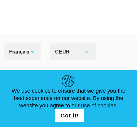
Français
€ EUR
LIENS UTILES
We use cookies to ensure that we give you the
ACTUALITÉS
ABOUT US
DIMENSIONS STANDA
best experience on our website. By using the
ARTICLES
FAQ
NOUS CONTACTER
website you agree to our
use of cookies.
Got it!
NOUS SUIVRE