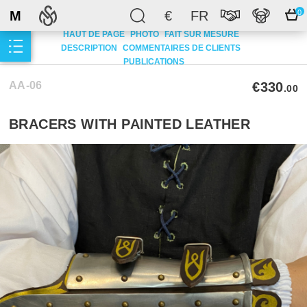
M
€
FR
0
HAUT DE PAGE
PHOTO
FAIT SUR MESURE
DESCRIPTION
COMMENTAIRES DE CLIENTS
PUBLICATIONS
AA-06
€330
.00
BRACERS WITH PAINTED LEATHER