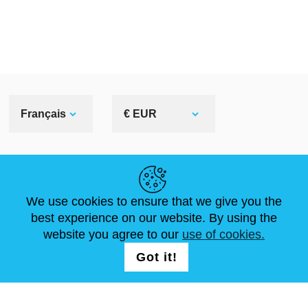
Français
€ EUR
LIENS UTILES
We use cookies to ensure that we give you the
ACTUALITÉS
ABOUT US
DIMENSIONS STANDA
best experience on our website. By using the
ARTICLES
FAQ
NOUS CONTACTER
website you agree to our
use of cookies.
Got it!
NOUS SUIVRE