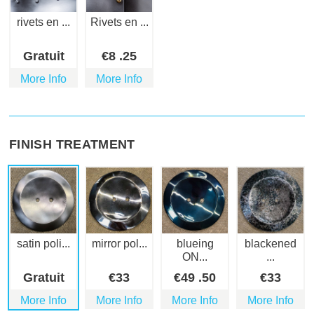
rivets en ...
Rivets en ...
Gratuit
€
8
.25
More Info
More Info
FINISH TREATMENT
satin poli...
mirror pol...
blueing
blackened
ON...
...
Gratuit
€
33
€
49
.50
€
33
More Info
More Info
More Info
More Info