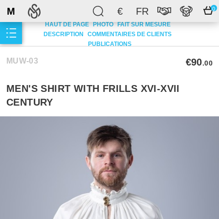
M
€
FR
0
HAUT DE PAGE
PHOTO
FAIT SUR MESURE
DESCRIPTION
COMMENTAIRES DE CLIENTS
PUBLICATIONS
MUW-03
€90
.00
MEN'S SHIRT WITH FRILLS XVI-XVII
CENTURY