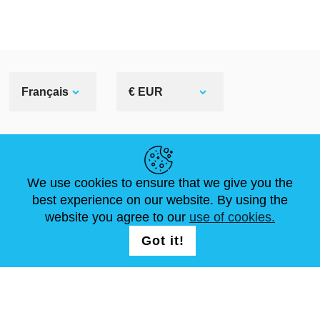
Français
€ EUR
LIENS UTILES
We use cookies to ensure that we give you the
ACTUALITÉS
ABOUT US
DIMENSIONS STANDA
best experience on our website. By using the
ARTICLES
FAQ
NOUS CONTACTER
website you agree to our
use of cookies.
Got it!
NOUS SUIVRE