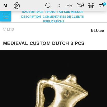
M
€
FR
0
HAUT DE PAGE
PHOTO
FAIT SUR MESURE
DESCRIPTION
COMMENTAIRES DE CLIENTS
PUBLICATIONS
V-M18
€10
.00
MEDIEVAL CUSTOM DUTCH 3 PCS