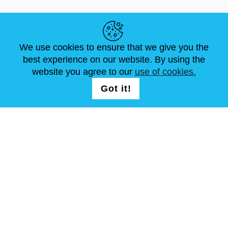
LIENS UTILES
We use cookies to ensure that we give you the
ACTUALITÉS
ABOUT US
DIMENSIONS STANDA
best experience on our website. By using the
ARTICLES
FAQ
NOUS CONTACTER
website you agree to our
use of cookies.
Got it!
NOUS SUIVRE