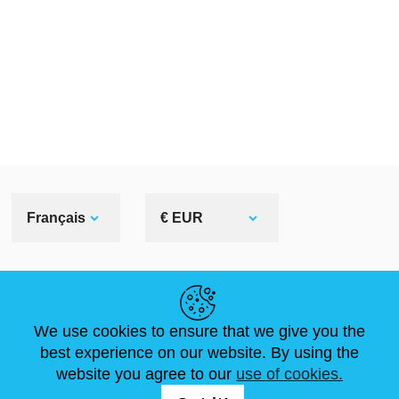
Français
€ EUR
LIENS UTILES
We use cookies to ensure that we give you the
ACTUALITÉS
ABOUT US
DIMENSIONS STANDA
best experience on our website. By using the
ARTICLES
FAQ
NOUS CONTACTER
website you agree to our
use of cookies.