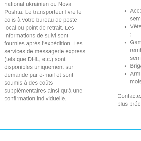
national ukrainien ou Nova
Acce
Poshta. Le transporteur livre le
sema
colis à votre bureau de poste
Vêt
local ou point de retrait. Les
;
informations de suivi sont
Gam
fournies après l’expédition. Les
rem
services de messagerie express
sema
(tels que DHL, etc.) sont
Brig
disponibles uniquement sur
Armu
demande par e-mail et sont
mois
soumis à des coûts
supplémentaires ainsi qu’à une
Contacte
confirmation individuelle.
plus préc