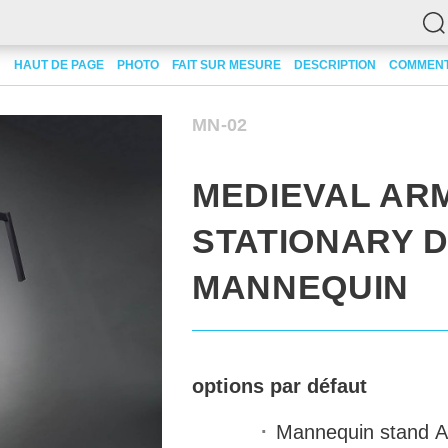
y display mannequin
HAUT DE PAGE
PHOTO
FAIT SUR MESURE
DESCRIPTION
COMMENT
MN-02
MEDIEVAL AR
STATIONARY D
MANNEQUIN
options par défaut
Mannequin stand
A