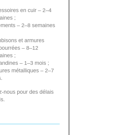
ssoires en cuir – 2–4
ines ;
ements – 2–8 semaines
bisons et armures
bourrées – 8–12
ines ;
andines – 1–3 mois ;
res métalliques – 2–7
.
z-nous pour des délais
is.