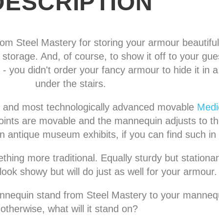
DESCRIPTION
m Steel Mastery for storing your armour beautifully
torage. And, of course, to show it off to your gues
 - you didn't order your fancy armour to hide it in a
under the stairs.
t and most technologically advanced movable
Medi
 joints are movable and the mannequin adjusts to t
en antique museum exhibits, if you can find such i
ing more traditional. Equally sturdy but stationa
look showy but will do just as well for your armour.
annequin stand from Steel Mastery to your manneq
otherwise, what will it stand on?