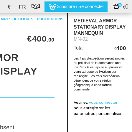
0
0
€
FR
S'inscrire / Se connecter
€
AIRES DE CLIENTS
PUBLICATIONS
MEDIEVAL ARMOR
STATIONARY DISPLAY
MANNEQUIN
€400
MN-02
.00
400
Total
€
MOR
Les frais d'expédition seront ajoutés
au prix final de la commande une
ISPLAY
fois l'article est ajouté au panier et
votre adresse de livraison est
renseigné. Les frais d'expédition
dépendent de votre région
géographique et de l'article
commandé.
Veuillez
vous connecter
pour enregistrer les
paramètres personnalisés
bsent