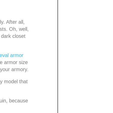
. After all,
ts. Oh, well,
 dark closet
eval armor
he armor size
n your armory.
ry model that
uin, because