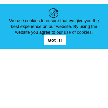
LIENS UTILES
We use cookies to ensure that we give you the
ACTUALITÉS
ABOUT US
DIMENSIONS STANDA
best experience on our website. By using the
ARTICLES
FAQ
NOUS CONTACTER
website you agree to our
use of cookies.
Got it!
NOUS SUIVRE