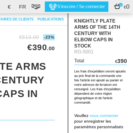
0
0
€
FR
S'inscrire / Se connecter
€
AIRES DE CLIENTS
PUBLICATIONS
KNIGHTLY PLATE
ARMS OF THE 14TH
CENTURY WITH
€513.00
-23%
ELBOW CAPS IN
€390
STOCK
.00
RG-5001
390
Total
€
ATE ARMS
Les frais d'expédition seront ajoutés
au prix final de la commande une
 CENTURY
fois l'article est ajouté au panier et
votre adresse de livraison est
renseigné. Les frais d'expédition
APS IN
dépendent de votre région
géographique et de l'article
commandé.
Veuillez
vous connecter
pour enregistrer les
paramètres personnalisés