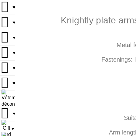
▼
Knightly plate arm
▼
▼
Metal f
▼
Fastenings: l
▼
▼
▼
▼
Suit
▼
Arm lengt