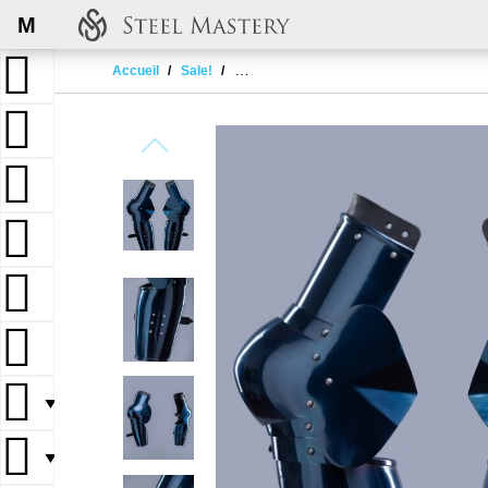
M
Accueil
Sale!
Knightly plate arms of the 14th century
▼
▼