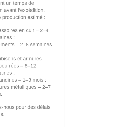
ent un temps de
n avant l’expédition.
 production estimé :
ssoires en cuir – 2–4
ines ;
ements – 2–8 semaines
bisons et armures
bourrées – 8–12
ines ;
andines – 1–3 mois ;
res métalliques – 2–7
.
z-nous pour des délais
is.