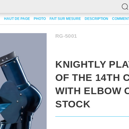
 with Elbow Caps IN STOCK
HAUT DE PAGE
PHOTO
FAIT SUR MESURE
DESCRIPTION
COMMENT
RG-5001
KNIGHTLY PL
OF THE 14TH
WITH ELBOW C
STOCK