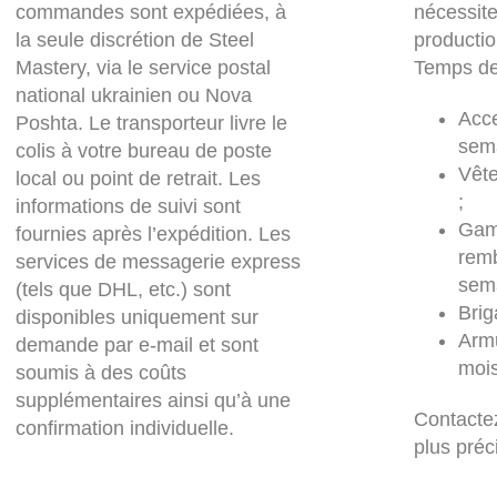
commandes sont expédiées, à
nécessit
la seule discrétion de Steel
productio
Mastery, via le service postal
Temps de
national ukrainien ou Nova
Acce
Poshta. Le transporteur livre le
sema
colis à votre bureau de poste
Vêt
local ou point de retrait. Les
;
informations de suivi sont
Gam
fournies après l’expédition. Les
rem
services de messagerie express
sema
(tels que DHL, etc.) sont
Brig
disponibles uniquement sur
Armu
demande par e-mail et sont
mois
soumis à des coûts
supplémentaires ainsi qu’à une
Contacte
confirmation individuelle.
plus préc