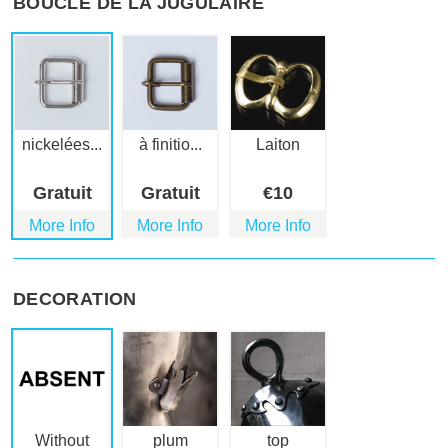
BOUCLE DE LA JUGULAIRE
nickelées...
à finitio...
Laiton
Gratuit
Gratuit
€
10
More Info
More Info
More Info
DECORATION
Without
plum
top