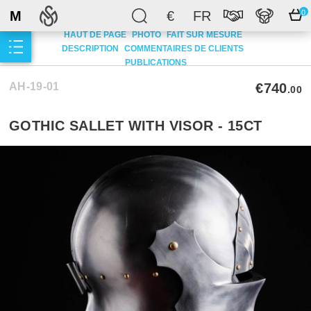
M
€
FR
0
HAUT DE PAGE
PHOTO
FAIT SUR MESURE
DESCRIPTION
COMMENTAIRES DE CLIENTS
PUBLICATIONS
AH-19-01
€740
.00
GOTHIC SALLET WITH VISOR - 15CT