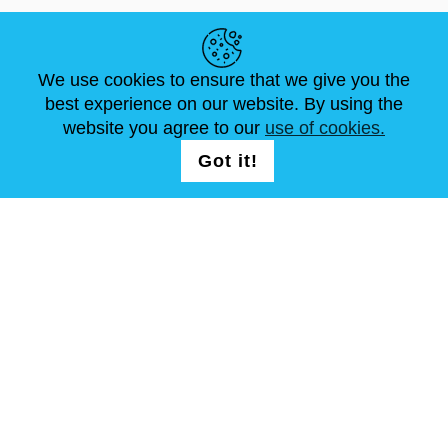
LIENS UTILES
We use cookies to ensure that we give you the
ACTUALITÉS
ABOUT US
DIMENSIONS STANDA
best experience on our website. By using the
ARTICLES
FAQ
NOUS CONTACTER
website you agree to our
use of cookies.
Got it!
NOUS SUIVRE