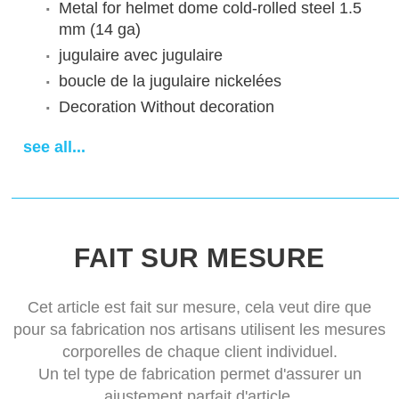
Metal for helmet dome
cold-rolled steel 1.5
mm (14 ga)
jugulaire
avec jugulaire
boucle de la jugulaire
nickelées
Decoration
Without decoration
Finish treatment
satin polishing
see all...
Sewn padded cap
cotton cap
Délai de livraison
14-28 days
FAIT SUR MESURE
Cet article est fait sur mesure, cela veut dire que
pour sa fabrication nos artisans utilisent les mesures
corporelles de chaque client individuel.
Un tel type de fabrication permet d'assurer un
ajustement parfait d'article.