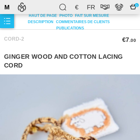
M
€
FR
0
HAUT DE PAGE
PHOTO
FAIT SUR MESURE
DESCRIPTION
COMMENTAIRES DE CLIENTS
PUBLICATIONS
CORD-2
€7
.00
GINGER WOOD AND COTTON LACING
CORD