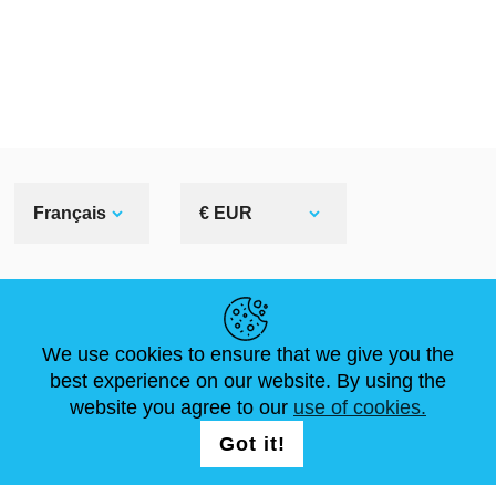
Français
€ EUR
LIENS UTILES
We use cookies to ensure that we give you the
ACTUALITÉS
ABOUT US
DIMENSIONS STANDA
best experience on our website. By using the
ARTICLES
FAQ
NOUS CONTACTER
website you agree to our
use of cookies.
Got it!
NOUS SUIVRE