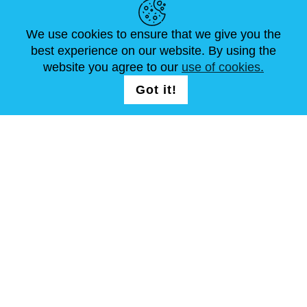
We use cookies to ensure that we give you the
ACTUALITÉS
ABOUT US
DIMENSIONS STANDA
best experience on our website. By using the
ARTICLES
FAQ
NOUS CONTACTER
website you agree to our
use of cookies.
Got it!
NOUS SUIVRE