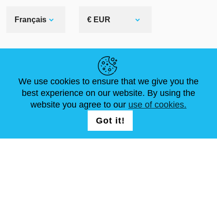
Français
€ EUR
LIENS UTILES
We use cookies to ensure that we give you the
ACTUALITÉS
ABOUT US
DIMENSIONS STANDA
best experience on our website. By using the
ARTICLES
FAQ
NOUS CONTACTER
website you agree to our
use of cookies.
Got it!
NOUS SUIVRE