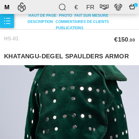
M
€
FR
0
HAUT DE PAGE
PHOTO
FAIT SUR MESURE
DESCRIPTION
COMMENTAIRES DE CLIENTS
PUBLICATIONS
HS-01
€150
.00
KHATANGU-DEGEL SPAULDERS ARMOR