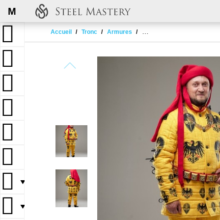
M
Accueil
Tronc
Armures
Ensembles d'armures gam
▼
▼