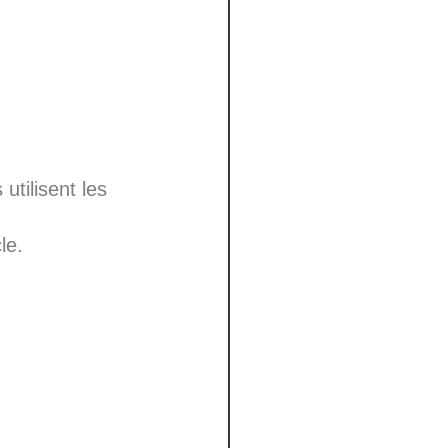
 couleur
rdure
ture
absent
utilisent les
le.