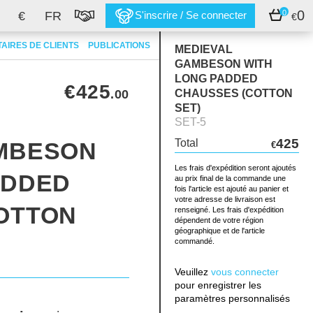
0
0
€
FR
S'inscrire / Se connecter
€
AIRES DE CLIENTS
PUBLICATIONS
MEDIEVAL
GAMBESON WITH
LONG PADDED
€425
.00
CHAUSSES (COTTON
SET)
SET-5
425
Total
MBESON
€
Les frais d'expédition seront ajoutés
ADDED
au prix final de la commande une
fois l'article est ajouté au panier et
votre adresse de livraison est
OTTON
renseigné. Les frais d'expédition
dépendent de votre région
géographique et de l'article
commandé.
Veuillez
vous connecter
pour enregistrer les
paramètres personnalisés