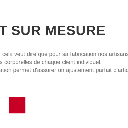
Design bicolore
une
Matelassage et bo
contrastés
absent
Estampage de pein
IT SUR MESURE
, cela veut dire que pour sa fabrication nos artisans 
 corporelles de chaque client individuel.
ation permet d'assurer un ajustement parfait d'artic