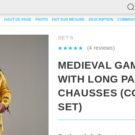
bisonnées
HAUT DE PAGE
Medieval gambeson with long padded chausses (Cotton set)
PHOTO
FAIT SUR MESURE
DESCRIPTION
COMMENT
SET-5
(4 reviews)
MEDIEVAL GA
WITH LONG P
CHAUSSES (C
SET)