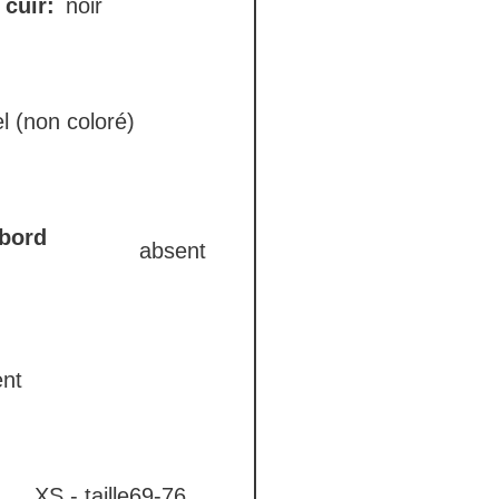
 cuir:
noir
l (non coloré)
 bord
absent
nt
XS - taille69-76