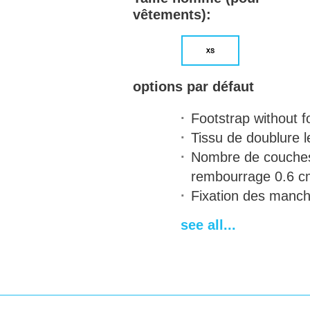
vêtements):
options par défaut
Footstrap
without f
Tissu de doublure
l
Nombre de couche
rembourrage
0.6 c
Fixation des manc
Fermetures
leather
see all...
Type of holes for la
Belt for chausses
a
Fixations pour prot
acier/plastique
abse