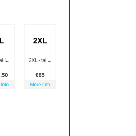
ill...
2XL - tail...
2
.50
€
85
 Info
More Info