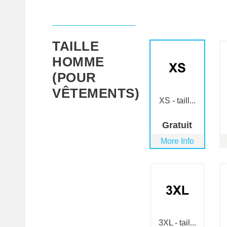
TAILLE
HOMME
(POUR
VÊTEMENTS)
XS - taill...
Gratuit
More Info
3XL - tail...