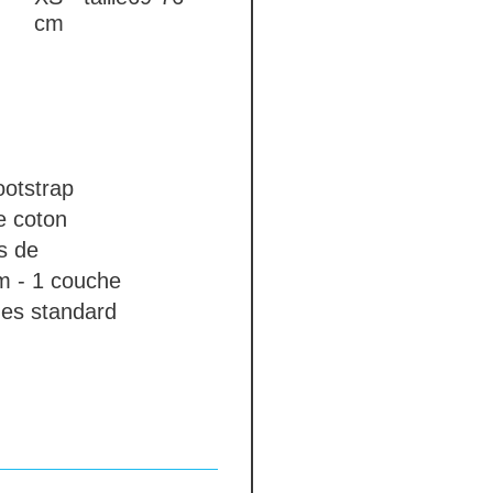
cm
ootstrap
e coton
s de
m - 1 couche
hes
standard
 laces
cing
hanging loop
bsent
ection des bras en
nt