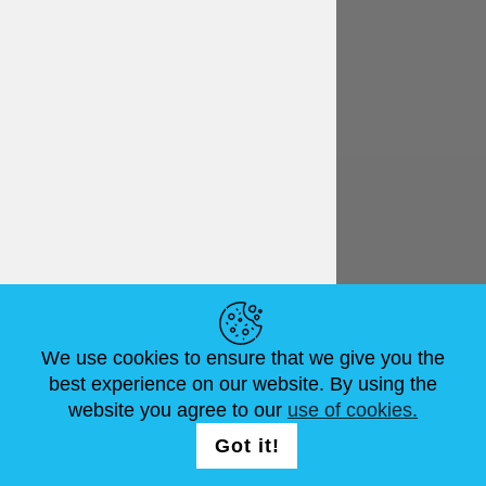
Français
€ EUR
LIENS UTILES
We use cookies to ensure that we give you the
ACTUALITÉS
ABOUT US
DIMENSIONS STANDA
best experience on our website. By using the
ARTICLES
FAQ
NOUS CONTACTER
website you agree to our
use of cookies.
Got it!
NOUS SUIVRE