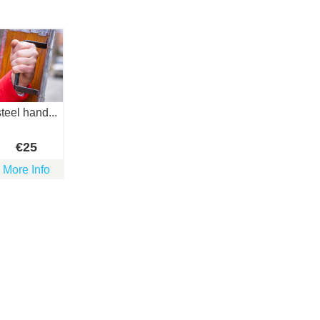
steel hand...
€
25
More Info