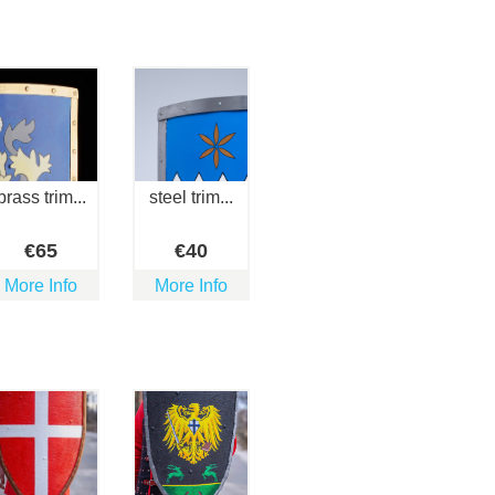
brass trim...
steel trim...
€
65
€
40
More Info
More Info