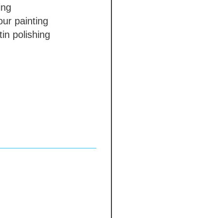
ing
ur painting
in polishing
dle
on
5-7 months
-28 days