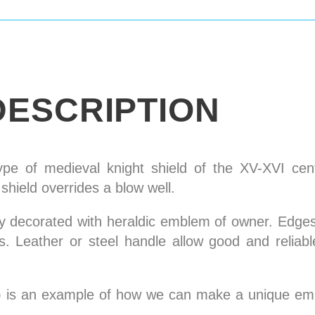
DESCRIPTION
type of medieval knight shield of the XV-XVI ce
hield overrides a blow well.
lly decorated with heraldic emblem of owner. Edge
ps. Leather or steel handle allow good and reliabl
6) is an example of how we can make a unique em