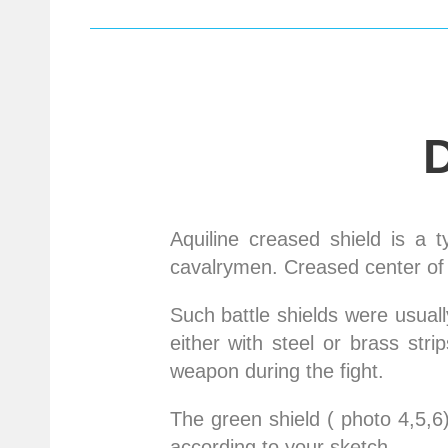
Aquiline creased shield is a 
cavalrymen. Creased center of s
Such battle shields were usua
either with steel or brass stri
weapon during the fight.
The green shield ( photo 4,5,
according to your sketch.