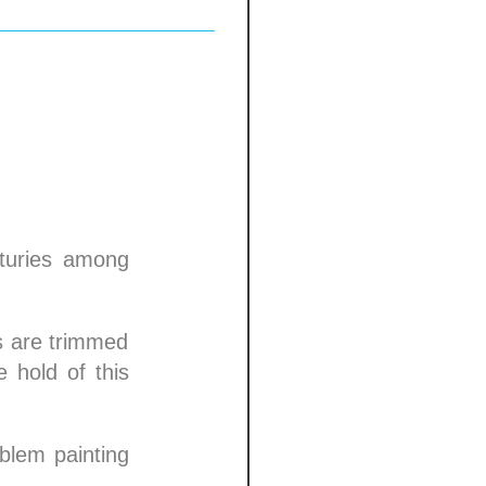
nturies among
s are trimmed
e hold of this
blem painting