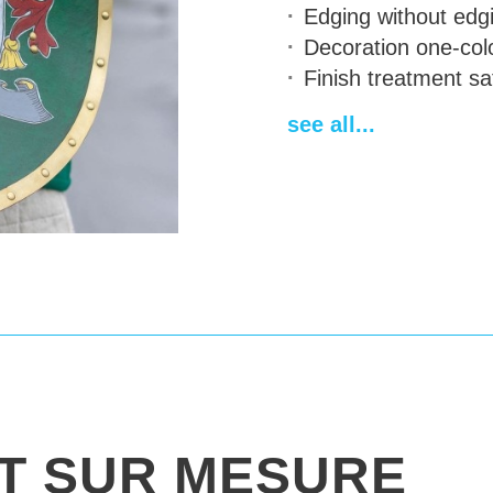
Edging
without edg
Decoration
one-colo
Finish treatment
sat
Handle
leather han
see all...
Temps de fabricati
Délai de livraison
14
IT SUR MESURE