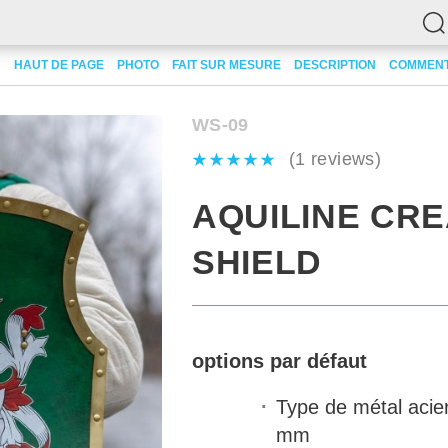
ld
HAUT DE PAGE
PHOTO
FAIT SUR MESURE
DESCRIPTION
COMMENT
WS-09
(1 reviews)
AQUILINE CR
SHIELD
options par défaut
Type de métal
acier
mm