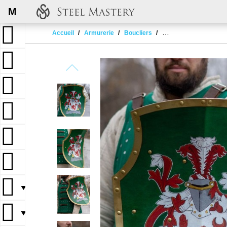
M
Accueil
Armurerie
Boucliers
Aquiline Creased Shie
▼
▼